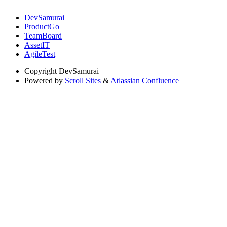
DevSamurai
ProductGo
TeamBoard
AssetIT
AgileTest
Copyright
DevSamurai
Powered by
Scroll Sites
&
Atlassian Confluence