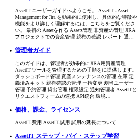
AssetIT ユーザーガイドへようこそ。 AssetIT - Asset
Management for Jira を効果的に使用し、具体的な特徴や
機能をより詳しく理解するには、こちらをご覧くださ
い。 最初の Assetを作る Assets管理 非資産の管理 JIRA
プロジェクトでの資産管理 親権の確認 レポート 通…
管理者ガイド
このガイドは、管理者が効果的にJIRA用資産管理
AssetIT ツールを管理するための手順をに提供します。
ダッシュボード管理 資産メンテナンスの管理 在庫 定
義済みキット 親権確認の管理 一括変更 割当ユーザー
管理 予約管理 貸出管理 権限設定 通知管理者 AssetITと
リクエストフォームの連携 API統合 環境…
価格、課金、ライセンス
AssetIT-費用 AssetIT-試用 試用の延長について
AssetIT ステップ・バイ・ステップ学習