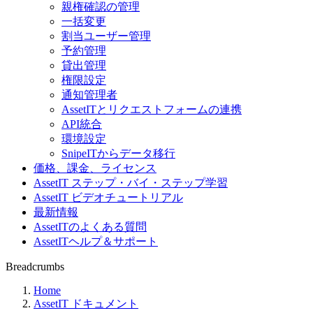
親権確認の管理
一括変更
割当ユーザー管理
予約管理
貸出管理
権限設定
通知管理者
AssetITとリクエストフォームの連携
API統合
環境設定
SnipeITからデータ移行
価格、課金、ライセンス
AssetIT ステップ・バイ・ステップ学習
AssetIT ビデオチュートリアル
最新情報
AssetITのよくある質問
AssetITヘルプ＆サポート
Breadcrumbs
Home
AssetIT ドキュメント