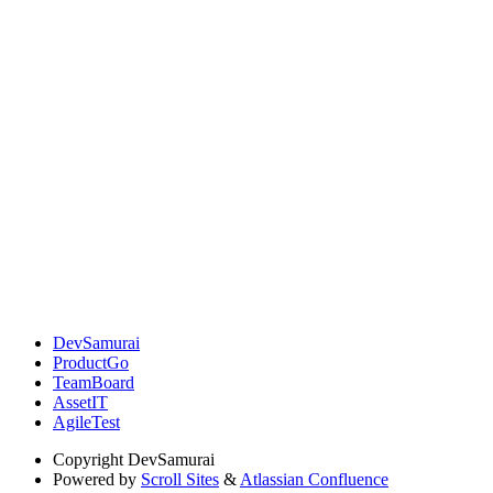
DevSamurai
ProductGo
TeamBoard
AssetIT
AgileTest
Copyright
DevSamurai
Powered by
Scroll Sites
&
Atlassian Confluence