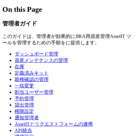
On this Page
管理者ガイド
このガイドは、管理者が効果的にJIRA用資産管理AssetIT ツ
ールを管理するための手順をに提供します。
ダッシュボード管理
資産メンテナンスの管理
在庫
定義済みキット
親権確認の管理
一括変更
割当ユーザー管理
予約管理
貸出管理
権限設定
通知管理者
AssetITとリクエストフォームの連携
API統合