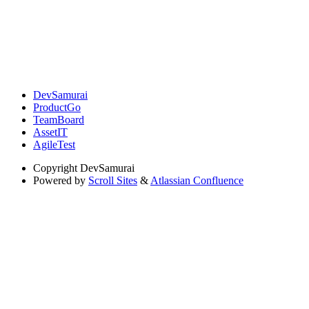
DevSamurai
ProductGo
TeamBoard
AssetIT
AgileTest
Copyright
DevSamurai
Powered by
Scroll Sites
&
Atlassian Confluence