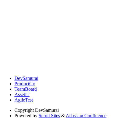
DevSamurai
ProductGo
TeamBoard
AssetIT
AgileTest
Copyright
DevSamurai
Powered by
Scroll Sites
&
Atlassian Confluence