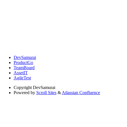
DevSamurai
ProductGo
TeamBoard
AssetIT
AgileTest
Copyright
DevSamurai
Powered by
Scroll Sites
&
Atlassian Confluence