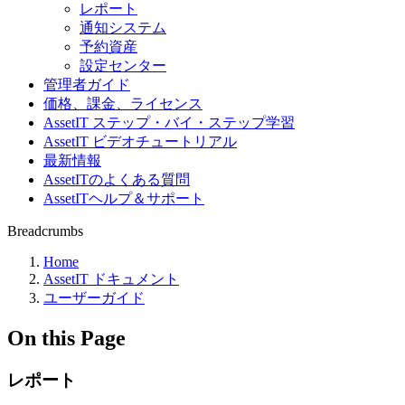
レポート
通知システム
予約資産
設定センター
管理者ガイド
価格、課金、ライセンス
AssetIT ステップ・バイ・ステップ学習
AssetIT ビデオチュートリアル
最新情報
AssetITのよくある質問
AssetITヘルプ＆サポート
Breadcrumbs
Home
AssetIT ドキュメント
ユーザーガイド
On this Page
レポート